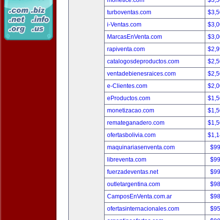
monetice.com
$3,
turboventas.com
$3,
i-Ventas.com
$3,
MarcasEnVenta.com
$3,
rapiventa.com
$2,
catalogosdeproductos.com
$2,
ventadebienesraices.com
$2,
e-Clientes.com
$2,
eProductos.com
$1,
monetizacao.com
$1,
remateganadero.com
$1,
ofertasbolivia.com
$1,
maquinariasenventa.com
$9
libreventa.com
$9
fuerzadeventas.net
$9
outletargentina.com
$9
CamposEnVenta.com.ar
$9
ofertasinternacionales.com
$9