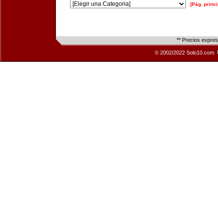
[Pág. princi
** Precios expre
© 2002/2022 Solo10.com