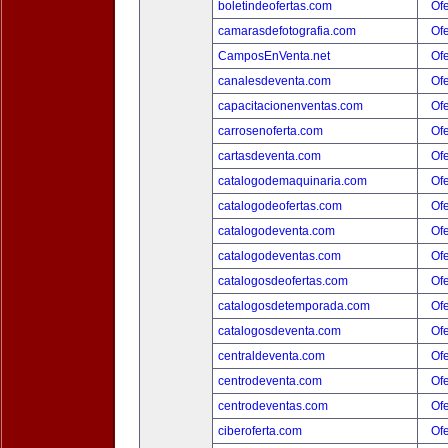
boletindeofertas.com
Ofe
camarasdefotografia.com
Ofe
CamposEnVenta.net
Ofe
canalesdeventa.com
Ofe
capacitacionenventas.com
Ofe
carrosenoferta.com
Ofe
cartasdeventa.com
Ofe
catalogodemaquinaria.com
Ofe
catalogodeofertas.com
Ofe
catalogodeventa.com
Ofe
catalogodeventas.com
Ofe
catalogosdeofertas.com
Ofe
catalogosdetemporada.com
Ofe
catalogosdeventa.com
Ofe
centraldeventa.com
Ofe
centrodeventa.com
Ofe
centrodeventas.com
Ofe
ciberoferta.com
Ofe