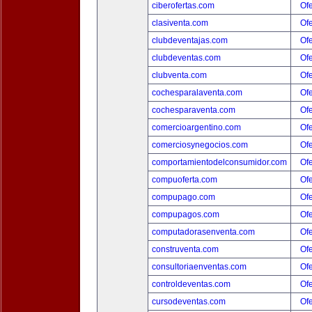
ciberofertas.com
Ofe
clasiventa.com
Ofe
clubdeventajas.com
Ofe
clubdeventas.com
Ofe
clubventa.com
Ofe
cochesparalaventa.com
Ofe
cochesparaventa.com
Ofe
comercioargentino.com
Ofe
comerciosynegocios.com
Ofe
comportamientodelconsumidor.com
Ofe
compuoferta.com
Ofe
compupago.com
Ofe
compupagos.com
Ofe
computadorasenventa.com
Ofe
construventa.com
Ofe
consultoriaenventas.com
Ofe
controldeventas.com
Ofe
cursodeventas.com
Ofe