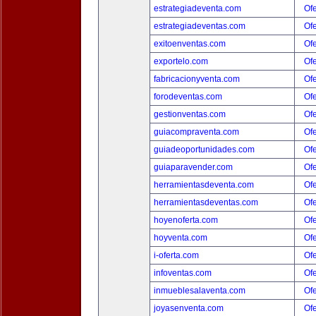
estrategiadeventa.com
Ofe
estrategiadeventas.com
Ofe
exitoenventas.com
Ofe
exportelo.com
Ofe
fabricacionyventa.com
Ofe
forodeventas.com
Ofe
gestionventas.com
Ofe
guiacompraventa.com
Ofe
guiadeoportunidades.com
Ofe
guiaparavender.com
Ofe
herramientasdeventa.com
Ofe
herramientasdeventas.com
Ofe
hoyenoferta.com
Ofe
hoyventa.com
Ofe
i-oferta.com
Ofe
infoventas.com
Ofe
inmueblesalaventa.com
Ofe
joyasenventa.com
Ofe