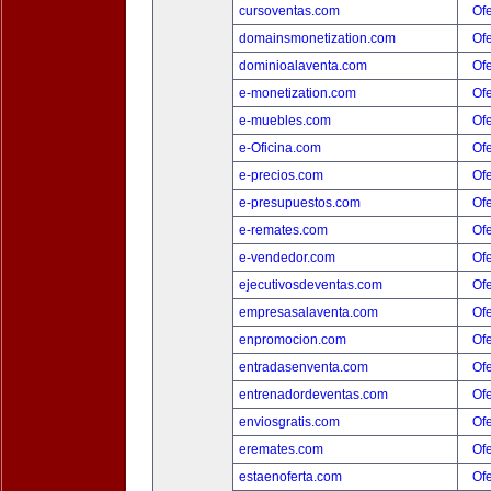
cursoventas.com
Ofe
domainsmonetization.com
Ofe
dominioalaventa.com
Ofe
e-monetization.com
Ofe
e-muebles.com
Ofe
e-Oficina.com
Ofe
e-precios.com
Ofe
e-presupuestos.com
Ofe
e-remates.com
Ofe
e-vendedor.com
Ofe
ejecutivosdeventas.com
Ofe
empresasalaventa.com
Ofe
enpromocion.com
Ofe
entradasenventa.com
Ofe
entrenadordeventas.com
Ofe
enviosgratis.com
Ofe
eremates.com
Ofe
estaenoferta.com
Ofe