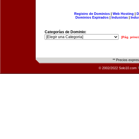
Registro de Dominios
|
Web Hosting
|
D
Dominios Expirados
|
Industrias
|
Indu
Categorías de Dominio:
[Pág. princi
** Precios expre
© 2002/2022 Solo10.com