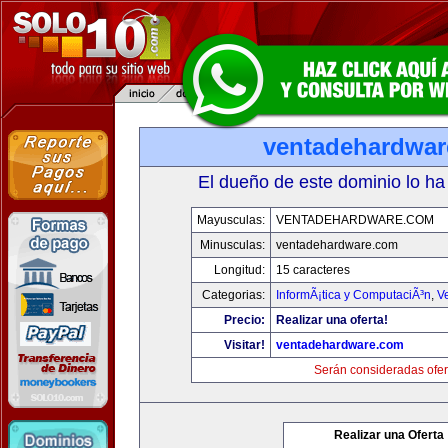
ventadehardwa
El dueño de este dominio lo ha
Mayusculas:
VENTADEHARDWARE.COM
Minusculas:
ventadehardware.com
Longitud:
15 caracteres
Categorias:
InformÃ¡tica y ComputaciÃ³n
,
V
Precio:
Realizar una oferta!
Visitar!
ventadehardware.com
Serán consideradas ofer
Realizar una Oferta