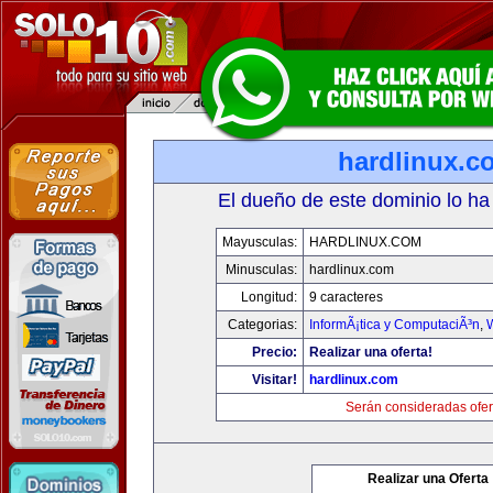
hardlinux.c
El dueño de este dominio lo ha
Mayusculas:
HARDLINUX.COM
Minusculas:
hardlinux.com
Longitud:
9 caracteres
Categorias:
InformÃ¡tica y ComputaciÃ³n
,
Precio:
Realizar una oferta!
Visitar!
hardlinux.com
Serán consideradas ofer
Realizar una Oferta