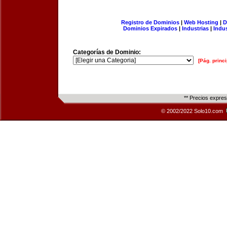
Registro de Dominios
|
Web Hosting
|
D
Dominios Expirados
|
Industrias
|
Indu
Categorías de Dominio:
[Pág. princi
** Precios expre
© 2002/2022 Solo10.com