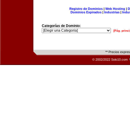
Registro de Dominios
|
Web Hosting
|
D
Dominios Expirados
|
Industrias
|
Indu
Categorías de Dominio:
[Pág. princi
** Precios expre
© 2002/2022 Solo10.com