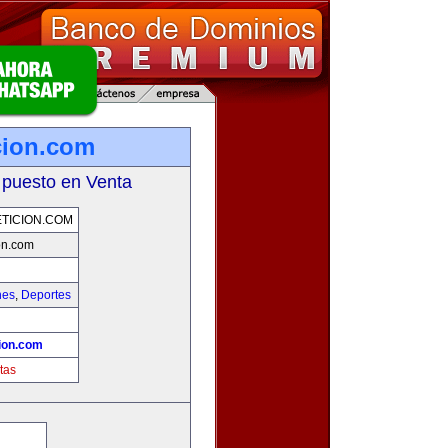
cion.com
 puesto en Venta
TICION.COM
on.com
hes
,
Deportes
!
ion.com
tas