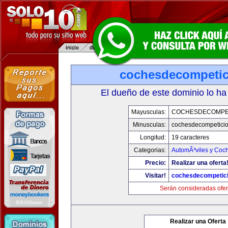
cochesdecompeti
El dueño de este dominio lo ha
Mayusculas:
COCHESDECOMPE
Minusculas:
cochesdecompetici
Longitud:
19 caracteres
Categorias:
AutomÃ³viles y Coc
Precio:
Realizar una oferta
Visitar!
cochesdecompetic
Serán consideradas ofer
Realizar una Oferta