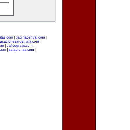
citas.com
|
paginacentral.com
|
vacacionesargentina.com
|
com
|
traficogratis.com
|
.com
|
salaprensa.com
|