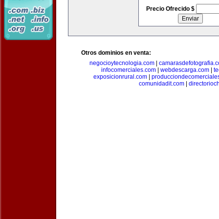
Precio Ofrecido $
Otros dominios en venta:
negocioytecnologia.com
|
camarasdefotografia.
infocomerciales.com
|
webdescarga.com
|
t
exposicionrural.com
|
producciondecomerciale
comunidadit.com
|
directorioc