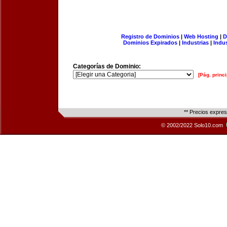
Registro de Dominios
|
Web Hosting
|
D
Dominios Expirados
|
Industrias
|
Indu
Categorías de Dominio:
[Pág. princi
** Precios expre
© 2002/2022 Solo10.com