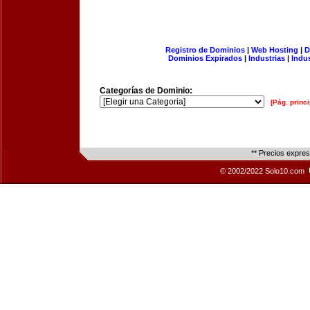
Registro de Dominios
|
Web Hosting
|
D
Dominios Expirados
|
Industrias
|
Indu
Categorías de Dominio:
[Pág. princi
** Precios expre
© 2002/2022 Solo10.com