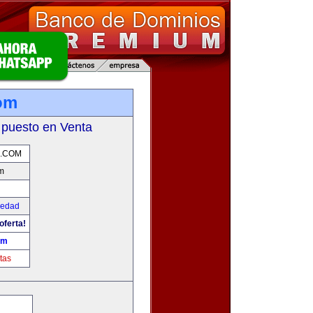
om
 puesto en Venta
.COM
m
iedad
oferta!
om
tas