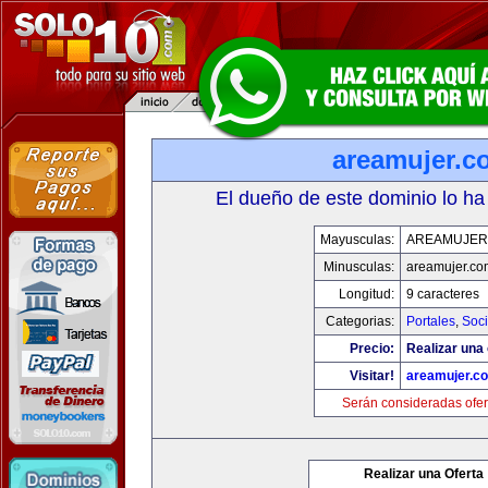
areamujer.c
El dueño de este dominio lo ha
Mayusculas:
AREAMUJER
Minusculas:
areamujer.co
Longitud:
9 caracteres
Categorias:
Portales
,
Soc
Precio:
Realizar una 
Visitar!
areamujer.c
Serán consideradas ofer
Realizar una Oferta