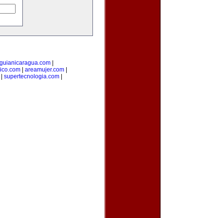
guianicaragua.com
|
ico.com
|
areamujer.com
|
|
supertecnologia.com
|