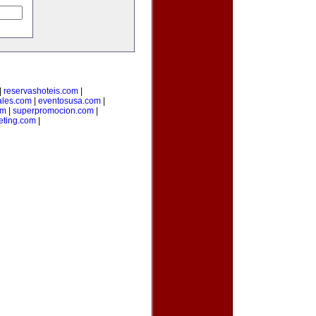
|
reservashoteis.com
|
ales.com
|
eventosusa.com
|
om
|
superpromocion.com
|
eting.com
|