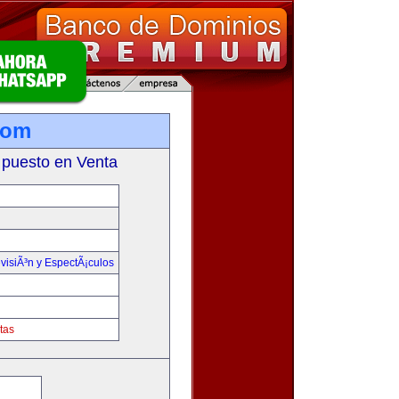
com
 puesto en Venta
visiÃ³n y EspectÃ¡culos
tas