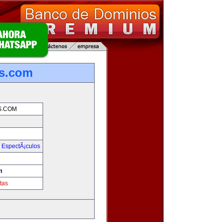
s.com
S.COM
y EspectÃ¡culos
m
tas