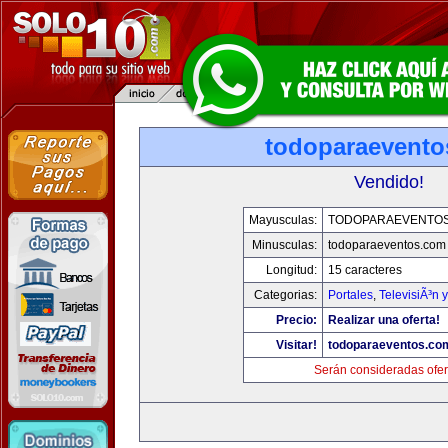
todoparaevento
Vendido!
Mayusculas:
TODOPARAEVENTO
Minusculas:
todoparaeventos.com
Longitud:
15 caracteres
Categorias:
Portales
,
TelevisiÃ³n 
Precio:
Realizar una oferta!
Visitar!
todoparaeventos.co
Serán consideradas ofer