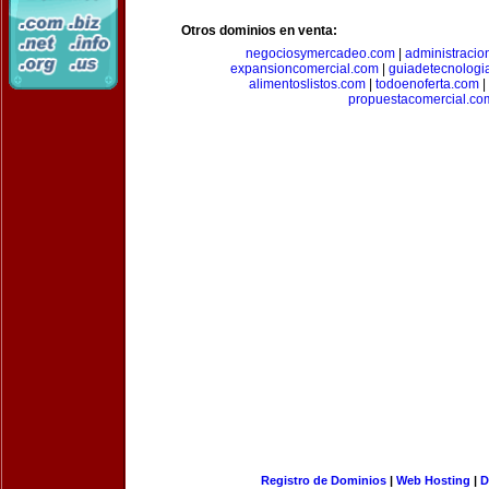
Otros dominios en venta:
negociosymercadeo.com
|
administracio
expansioncomercial.com
|
guiadetecnologi
alimentoslistos.com
|
todoenoferta.com
|
propuestacomercial.co
Registro de Dominios
|
Web Hosting
|
D