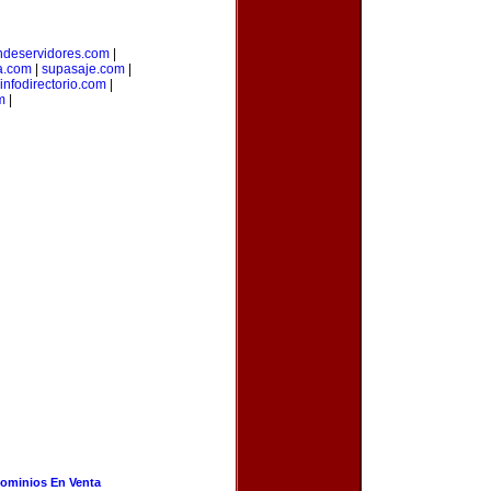
ndeservidores.com
|
a.com
|
supasaje.com
|
infodirectorio.com
|
m
|
ominios En Venta