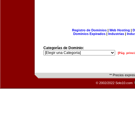
Registro de Dominios
|
Web Hosting
|
D
Dominios Expirados
|
Industrias
|
Indu
Categorías de Dominio:
[Pág. princi
** Precios expre
© 2002/2022 Solo10.com