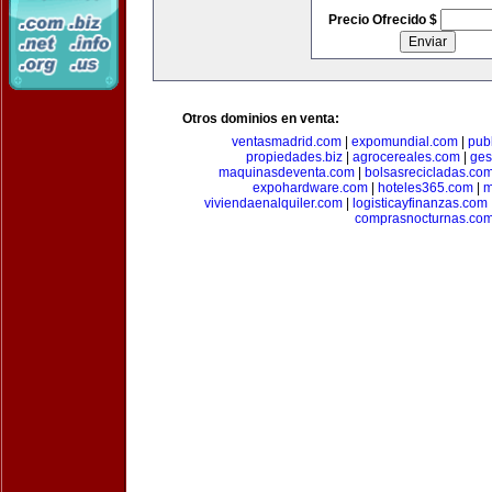
Precio Ofrecido $
Otros dominios en venta:
ventasmadrid.com
|
expomundial.com
|
pub
propiedades.biz
|
agrocereales.com
|
ges
maquinasdeventa.com
|
bolsasrecicladas.co
expohardware.com
|
hoteles365.com
|
m
viviendaenalquiler.com
|
logisticayfinanzas.com
comprasnocturnas.co