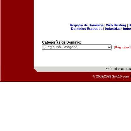
Registro de Dominios
|
Web Hosting
|
D
Dominios Expirados
|
Industrias
|
Indu
Categorías de Dominio:
[Pág. princi
** Precios expre
© 2002/2022 Solo10.com